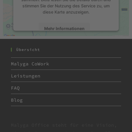
stimmen Sie der Nutzung des Service zu, um
diese Karte anzuzeigen.
Mehr Informationen
Akzeptieren
Übersicht
powered by
Usercentrics Consent
Management Platform
&
eRecht24
Malyga CoWork
Leistungen
FAQ
Blog
Malyga Office steht für eine Vision,