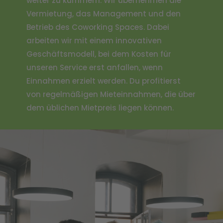
weiter zu kümmern. Wir übernehmen die
Vermietung, das Management und den
Betrieb des Coworking Spaces. Dabei
arbeiten wir mit einem innovativen
Geschäftsmodell, bei dem Kosten für
unseren Service erst anfallen, wenn
Einnahmen erzielt werden. Du profitierst
von regelmäßigen Mieteinnahmen, die über
dem üblichen Mietpreis liegen können.