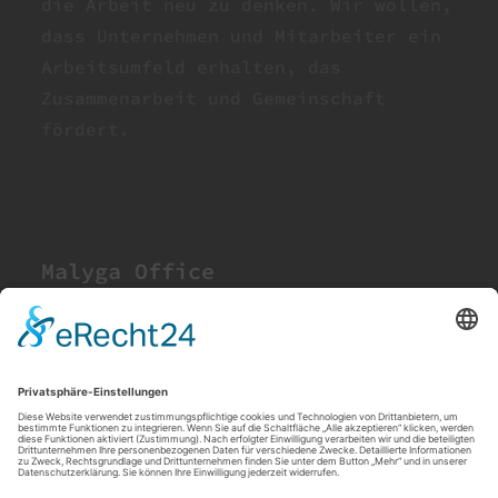
die Arbeit neu zu denken. Wir wollen,
dass Unternehmen und Mitarbeiter ein
Arbeitsumfeld erhalten, das
Zusammenarbeit und Gemeinschaft
fördert.
Malyga Office
Für dich:
Ruf uns an unter der:
0174-1632056
Oder schreibe uns eine Mail unter: