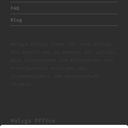
FAQ
Blog
Malyga Office steht für eine Vision,
die Arbeit neu zu denken. Wir wollen,
dass Unternehmen und Mitarbeiter ein
Arbeitsumfeld erhalten, das
Zusammenarbeit und Gemeinschaft
fördert.
Malyga Office