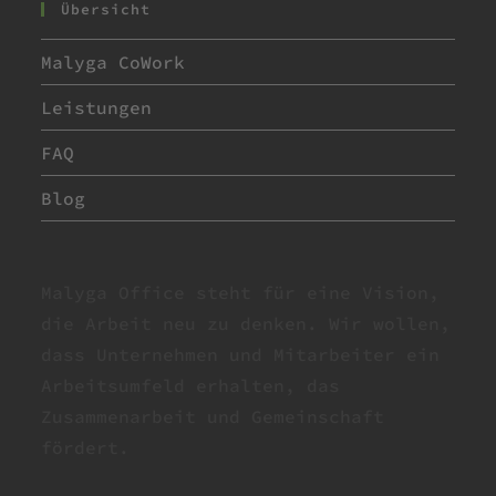
Übersicht
Malyga CoWork
Leistungen
FAQ
Blog
Malyga Office steht für eine Vision,
die Arbeit neu zu denken. Wir wollen,
dass Unternehmen und Mitarbeiter ein
Arbeitsumfeld erhalten, das
Zusammenarbeit und Gemeinschaft
fördert.