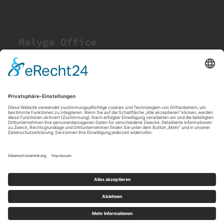
Malyga Office
Für dich:
Ruf uns an unter der:
0174-1632056
Oder schreibe uns eine Mail unter:
info@malyga-office.de
Malyga Office
Datenschutz
Impressum